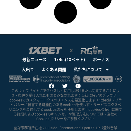
最新ニュース
1xBet(1Xベット)
ボーナス
入出金
よくある問題
私たちについて
このウェブサイトにアクセスし、使用し続けまたは閲覧することによ
り、条件を受け入れたものとみなされます：当社は特定のブラウザー
cookiesでカスタマーエクスペリエンスを最適化します。1xbetは、プラ
イバシーに侵害する可能性のあるcookiesを使わず、サービスエクスペ
リエンスを最適化するcookiesのみを使用します。cookiesの使用に関す
る詳細およびcookiesのキャンセルや管理方法については、当社の
Cookiesポリシーをご参照ください。
登録事務所所在地：Hillside（International Sports）LP（登録番号