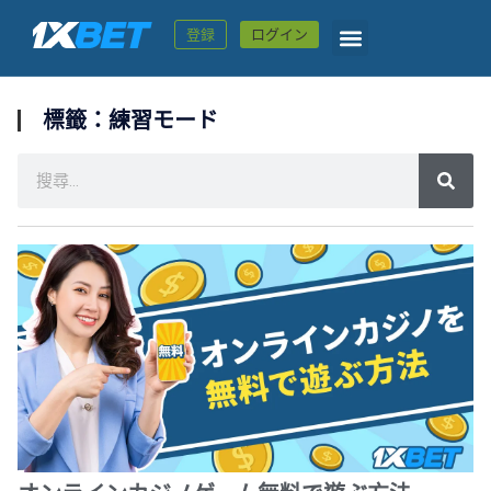
登録
ログイン
標籤：練習モード