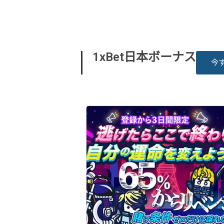
1xBet日本ボーナス
今
【好評につき延長！】Re：
1XBET KMT（ベットたんマ
ジ天使）
登録から3日以内に、残高がな
くなれば65%が復活します！ し
かも賭け条件ゼロ倍！すぐに出
金も可能！！ リベートも併用で
きますよ！