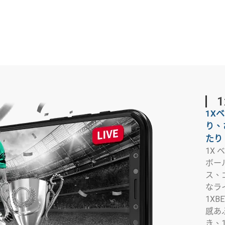
1X
り、
たり
1X
ボー
ス、
なラ
1X
感あ
き、