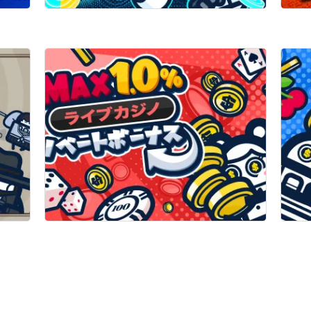
スロットリベートボーナス
プレイすると貰える1XBETスロ
ットリベートボーナス。 VIP表
に対応している金額がゲットで
きる！すぐに開始してリベート
ボーナスを貯めましょう！