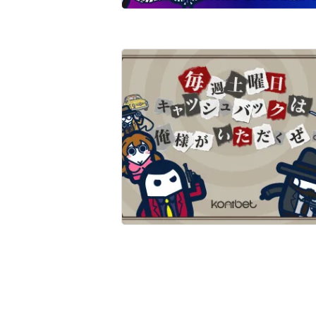
【パーセントUP！】毎週土
曜日キャッシュバックは、
俺様がいただくぜ！
リベート＆キャッシュバックの
最強タッグ！！！ 毎週最高10%
還元期間限定プロモーション！
しかも、【賭け条件0倍】だか
ら、すぐに出金可能！